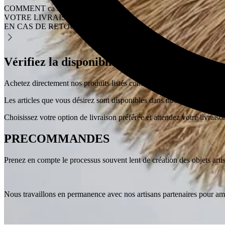
COMMENT ca MARCHE
VOTRE LIVRAISON
EN CAS DE RETOUR
Vérifiez la disponibilité de vos articles
Achetez directement nos produits listés comme en stock ou comme « pr
Les articles que vous désirez sont disponibles dans notre stock, ou dan
Choisissez votre option de livraison préférée et attendez votre livraiso
PRECOMMANDES
Prenez en compte le processus souvent lent de création des objets artis
Nous travaillons en permanence avec nos artisans partenaires pour amél