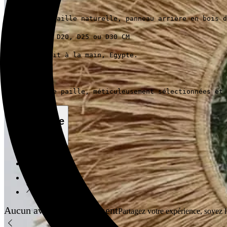
Matériaux 
: Paille naturelle, panneau arrière en bois d
Dimensions 
: D20, D25 ou D30 CM
Origine : 
Fait à la main, Egypte.
Les fibres de paille, méticuleusement sélectionnées et 
Marque
Lilo Crafts
Aucun avis pour le moment
Partagez votre expérience, soyez le