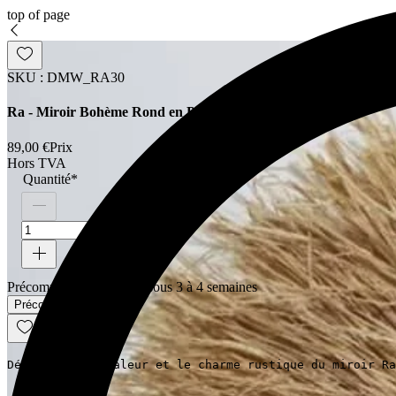
top of page
SKU : DMW_RA30
Ra - Miroir Bohème Rond en Paille D30 CM
89,00 €
Prix
Hors TVA
Quantité
*
Précommande - Expédié sous 3 à 4 semaines
Précommander
Découvrez la chaleur et le charme rustique du miroir Ra