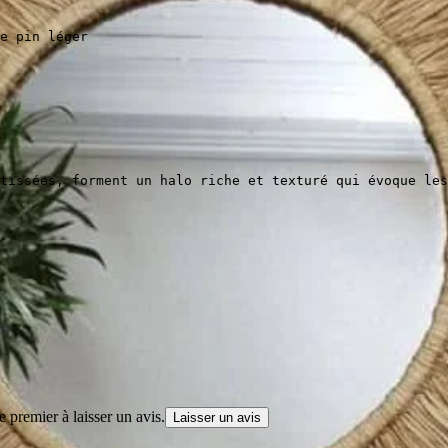
e pin léger
tissées, forment un halo riche et texturé qui évoque les
 premier à laisser un avis.
Laisser un avis