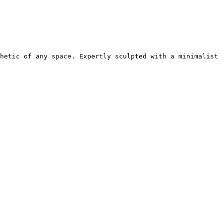
Γ
Γ
hetic of any space. Expertly sculpted with a minimalist 