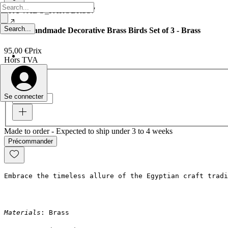
SKU : ADO_PAROBRSS7
Paro - Handmade Decorative Brass Birds Set of 3 - Brass
95,00 €
Prix
Hors TVA
Quantité
*
Se connecter
Made to order - Expected to ship under 3 to 4 weeks
Précommander
Embrace the timeless allure of the Egyptian craft tradi
Materials
: Brass