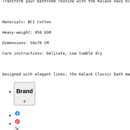
Transform your bathroom routine with the Kalask navy bl
Materials:
 BCI Cotton
Heavy-weight:
 950 GSM
Dimensions:
 50x70 CM
Care instructions:
 Delicate, Low tumble dry
Designed with elegant lines, the Kalask Classic bath ma
Brand
More Cottons