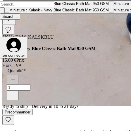
SKU : TAM_KALSKBLU
Kalask - Navy Blue Classic Bath Mat 950 GSM
Se connecter
15,00 €
Prix
Hors TVA
Quantité
*
Ready to ship - Delivery in 10 to 21 days
Précommander