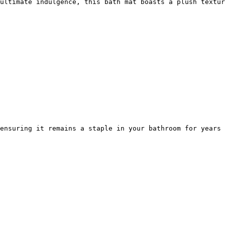
Γ
Γ
ultimate indulgence, this bath mat boasts a plush textur
ensuring it remains a staple in your bathroom for years 