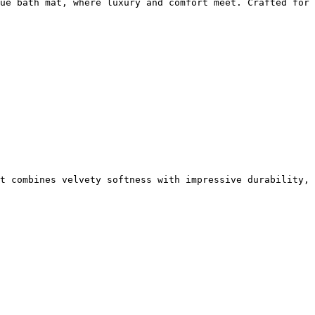
ue bath mat, where luxury and comfort meet. Crafted for 
t combines velvety softness with impressive durability, 